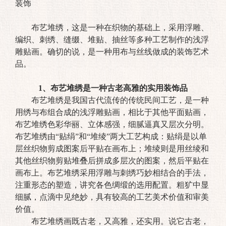
装饰
布艺堆绣，这是一种在织物的基础上，采用浮雕、
编织、刺绣、缝缀、堆贴、抽丝等多种工艺制作的浅浮
雕贴画。确切的说，是一种用布与丝线做成的装饰艺术
品。
1、布艺堆绣是一种古老高雅的实用装饰品
布艺堆绣是我国古代流传的传统民间工艺，是一种
用绣与布组合成的浅浮雕贴画，相比于其他平面贴画，
布艺堆绣色彩华丽、立体感强，细腻逼真又层次分明。
布艺堆绣由“贴绢”和“堆绫”两大工艺构成：贴绢是以单
层丝织物剪成图案后平贴在画布上；堆绫则是用丝绫和
其他丝织物剪贴堆叠后拼成多层次的图案，然后平贴在
画布上。布艺堆绣采用浮雕与刺绣巧妙相结合的手法，
注重形态的塑造，讲究各色绸缎的选用配置。粗犷中显
细腻，点滴中见绝妙，具有较高的工艺美术价值和审美
价值。
布艺堆绣画既古老，又高雅，还实用。说它古老，