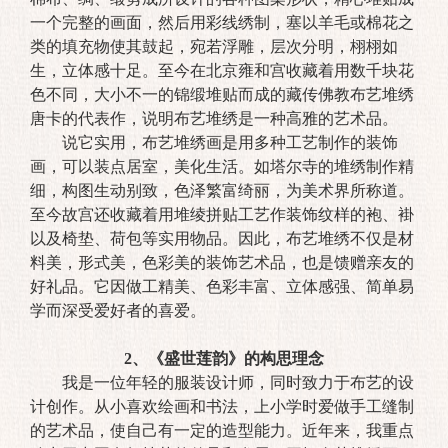
一个完整的画面，然后用彩线绣制，塞以羊毛或棉花之
类的填充物使其鼓起，宛若浮雕，层次分明，栩栩如
生，立体感十足。至今在北京雍和宫收藏着用数千块花
色不同，大小不一的锦缎堆贴而成的藏传佛教布艺堆绣
唐卡的代表作，说明布艺堆绣是一种高雅的艺术品。
说它实用，布艺堆绣画是用多种工艺制作的装饰
画，可以装点居室，美化生活。如塔尔寺的堆绣制作精
细，构图生动别致，色泽繁富绮丽，为美术界所称道。
至今故宫还收藏着用堆绫拼贴工艺作装饰纹样的袍、褂
以及椅垫、荷包等实用物品。因此，布艺堆绣不仅是材
料美，形式美，色彩美的装饰艺术品，也是馈赠亲友的
好礼品。它因做工精美、色彩丰富、立体感强、简单易
学而深受爱好者的喜爱。
2、《盛世莲韵》的构思理念
我是一位年轻的服装设计师，同时致力于布艺的设
计创作。从小喜欢绘画和书法，上小学时爱做手工缝制
的艺术品，使自己有一定的造型能力。近年来，我重点