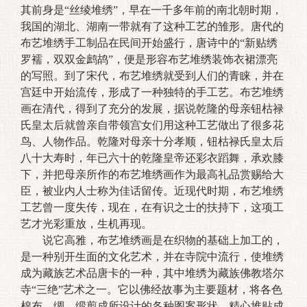
其前身是“丝绫堆绣”，早在一千多年前的南北朝时期，
我国的湖北、湖南一带就有了这种工艺的雏形。唐代的
布艺堆绣手工制品在民间开始盛行，唐诗中的“新贴绣
罗襦，双双金鹧鸪”，便是形容布艺堆绣装饰衣裙漂亮
的写照。到了宋代，布艺堆绣就受到人们的青睐，并在
宫廷中开始流传，形成了一种独特的手工艺。布艺堆绣
画在清代，得到了充分的发展，据说乾隆的母亲钮枯禄
氏皇太后就曾亲自带领宫女们用这种工艺做出了很多花
鸟、人物作品。乾隆对母亲十分孝顺，钮枯禄氏皇太后
八十大寿时，年已六十的乾隆皇帝还彩衣蹈舞，承欢膝
下，并把母亲所作的布艺堆绣画作为最高礼品赏赐给大
臣，被业内人士称为佳话留传。近现代时期，布艺堆绣
工艺曾一度失传，现在，在有识之士的扶持下，这项工
艺才光彩重放，生机再现。
说它高雅，布艺堆绣画是在织物的基础上加工的，
是一种别开生面的文化艺术，并在寺院中流行，使堆绣
成为藏族艺术品唐卡的一种，其中堆绣为藏族佛教塔尔
寺“三绝”艺术之一。它以佛经故事为主要题材，将各色
棉布、绸、缎剪成所设计的各种图案形状，精心堆贴成