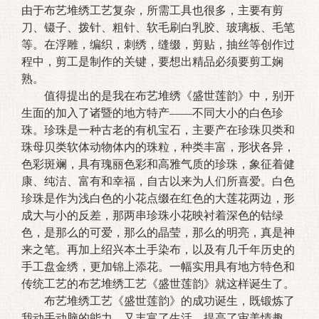
由于布艺堆绣工艺复杂，所需工具也很多，主要有剪
刀、镊子、拨针、粗针、软毛刷白乳胶、玻璃板、毛笔
等。在浮雕，编织，刺绣，缝缀，剪贴，抽丝等创作过
程中，剪工是制作的关键，要想出精品必须要剪工娴
熟。
值得提出的是我在布艺堆绣《盛世莲韵》中，别开
生面的加入了诸暨的地方特产——不同大小的白色珍
珠。珍珠是一种古老的有机宝石，主要产在珍珠贝类和
珠母贝类软体动物体内的珠粒，种类丰富，形状各异，
色彩斑斓，具有瑰丽色彩和高雅气质的珍珠，象征着健
康、纯洁、富有和幸福，自古以来为人们所喜爱。白色
珍珠是作为浅白色的小花点缀在红色的大莲花两边，形
成大与小的反差，那两串珍珠小花映衬着深色的钴绿
色，是那么的可爱，那么的晶莹，那么的明亮，真是神
来之笔。再加上绍兴本土手染布，以及有几千年历史的
手工盘金绣，更加锦上添花。一幅实用具有地方特色和
传统工艺的布艺堆绣工艺《盛世莲韵》就这样诞生了。
布艺堆绣工艺《盛世莲韵》的成功诞生，既锻炼了
我动手动脑的能力，又丰富了生活，提高了审美情趣，