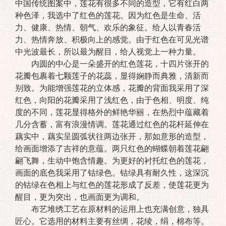
中国传统图案中，莲花有很多不同的造型，它有红白两
种色泽，我选中了红色的莲花。因为红色是生命、活
力、健康、热情、朝气、欢乐的象征。给人以青春活
力、热情奔放、积极向上的感觉。由于红色在可见光谱
中光波最长，所以最为醒目，给人视觉上一种力量。
内圆的中心是一朵盛开的红色莲花，十四片张开的
花瓣包裹着七颗莲子的花蕊，显得娴静而典雅，清新而
别致。为能增强莲花的立体感，花瓣的背面我采用了深
红色，向阳的花瓣采用了浅红色，由于色相、明度、纯
度的不同，莲花显得格外的鲜艳华丽，在热烈中蕴藏着
几分含蓄，富有浪漫情调。莲花通过红色的花杆延伸在
藕实中，藕实呈圆弧状往两边张开，那如意形的造型，
给画面增添了吉祥的意蕴。两只红色的蝴蝶朝着莲花翩
翩飞舞，生动中饱含情趣。为更好的衬托红色的莲花，
画面的底色我采用了钴绿色。钴绿具有耐久性，这深沉
的钴绿在色相上与红色的莲花形成了反差，使莲花更为
醒目，更为突出，也画面更为调和。
布艺堆绣工艺在原材料的运用上也充满创意，独具
匠心。它选用的材料主要有丝绸，花绫，绢，棉布等。