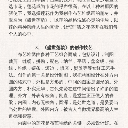
选市花，莲花成为市花的呼声很高。在以上种种原因的
驱使下，我选择莲花作为我创作布艺堆绣画的题材，并
取名为《盛世莲韵》。以莲的品格洗涤心灵的尘埃，以
莲的精神演绎人生的真谛，让“莲”洁之花盛开在我们每
个人的心中。
3、《盛世莲韵》的创作技艺
布艺堆绣由多种工艺组合而成，包括设计，制图，
裁剪，缝纫，拼贴，配色，纳丝，平绣，盘金绣，抽
线，堆绣，镶条，滚边 ，填充，熨烫等等女红工艺手
法。创作的第一关是设计制图，我把构图设计在外方内
圆的格式中，外框是方形的，中间的图案是圆形的。外
圆内方，朴实无华，古代先贤在这中间悟出了许多的道
理。外方，外表有棱角，刚直，是堂堂正正做人的脊
梁；内圆，内心无棱角，圆浑，是处世之道，是妥妥当
当处世的锦囊。外圆内方，被古人当做境界极高的人生
道德和智慧。
内圆中的莲花是布艺堆绣的关键，必须设计好。在