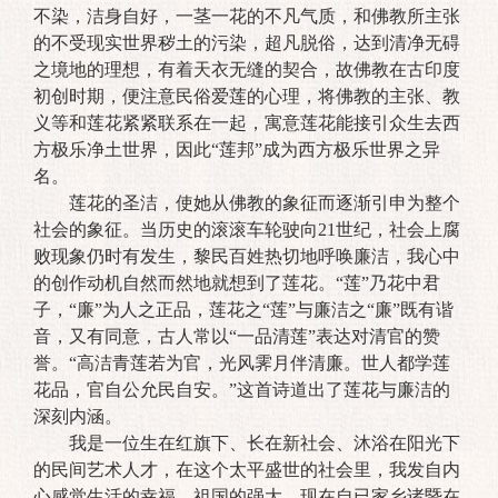
不染，洁身自好，一茎一花的不凡气质，和佛教所主张
的不受现实世界秽土的污染，超凡脱俗，达到清净无碍
之境地的理想，有着天衣无缝的契合，故佛教在古印度
初创时期，便注意民俗爱莲的心理，将佛教的主张、教
义等和莲花紧紧联系在一起，寓意莲花能接引众生去西
方极乐净土世界，因此“莲邦”成为西方极乐世界之异
名。
莲花的圣洁，使她从佛教的象征而逐渐引申为整个
社会的象征。当历史的滚滚车轮驶向21世纪，社会上腐
败现象仍时有发生，黎民百姓热切地呼唤廉洁，我心中
的创作动机自然而然地就想到了莲花。“莲”乃花中君
子，“廉”为人之正品，莲花之“莲”与廉洁之“廉”既有谐
音，又有同意，古人常以“一品清莲”表达对清官的赞
誉。“高洁青莲若为官，光风霁月伴清廉。世人都学莲
花品，官自公允民自安。”这首诗道出了莲花与廉洁的
深刻内涵。
我是一位生在红旗下、长在新社会、沐浴在阳光下
的民间艺术人才，在这个太平盛世的社会里，我发自内
心感觉生活的幸福，祖国的强大。现在自已家乡诸暨在