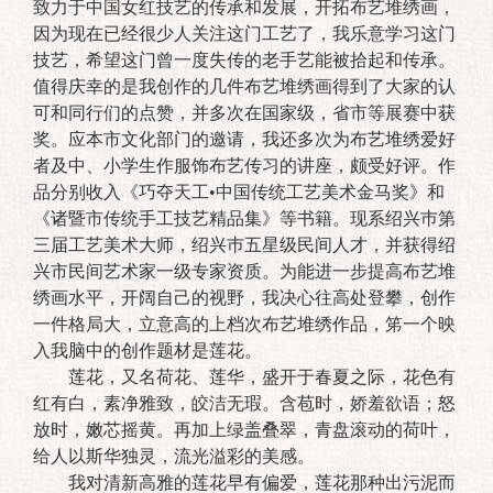
致力于中国女红技艺的传承和发展，开拓布艺堆绣画，
因为现在已经很少人关注这门工艺了，我乐意学习这门
技艺，希望这门曾一度失传的老手艺能被拾起和传承。
值得庆幸的是我创作的几件布艺堆绣画得到了大家的认
可和同行们的点赞，并多次在国家级，省市等展赛中获
奖。应本市文化部门的邀请，我还多次为布艺堆绣爱好
者及中、小学生作服饰布艺传习的讲座，颇受好评。作
品分别收入《巧夺天工•中国传统工艺美术金马奖》和
《诸暨市传统手工技艺精品集》等书籍。现系绍兴巿第
三届工艺美术大师，绍兴巿五星级民间人才，并获得绍
兴市民间艺术家一级专家资质。为能进一步提高布艺堆
绣画水平，开阔自己的视野，我决心往高处登攀，创作
一件格局大，立意高的上档次布艺堆绣作品，笫一个映
入我脑中的创作题材是莲花。
莲花，又名荷花、莲华，盛开于春夏之际，花色有
红有白，素净雅致，皎洁无瑕。含苞时，娇羞欲语；怒
放时，嫩芯摇黄。再加上绿盖叠翠，青盘滚动的荷叶，
给人以斯华独灵，流光溢彩的美感。
我对清新高雅的莲花早有偏爱，莲花那种出污泥而