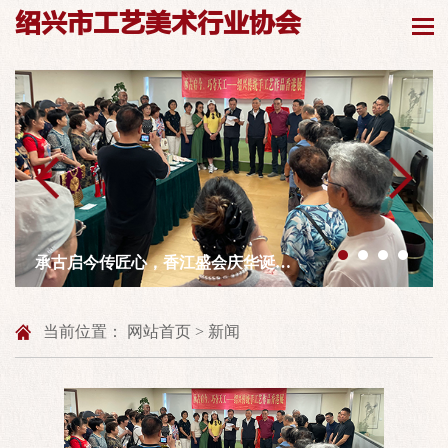
绍兴市工艺美术行业协会
承古启今传匠心，香江盛会庆华诞
—— 绍兴传统手工艺品香港展圆满举
办
当前位置：
网站首页
>
新闻