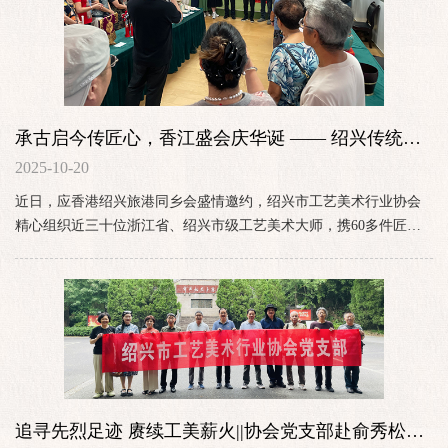
承古启今传匠心，香江盛会庆华诞 —— 绍兴传统手
工艺品香港展圆满举办
2025-10-20
近日，应香港绍兴旅港同乡会盛情邀约，绍兴市工艺美术行业协会
精心组织近三十位浙江省、绍兴市级工艺美术大师，携60多件匠心
佳作赴港，成功举办庆祝国庆76周年“承古启今 巧夺天工——绍兴传
统手工艺品香港展”，以指尖艺术架起绍港文化交流的桥梁。
追寻先烈足迹 赓续工美薪火||协会党支部赴俞秀松革