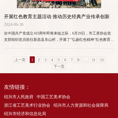
开展红色教育主题活动 推动历史经典产业传承创新
2024-06-30
在中国共产党成立103周年即将来临之际，6月29日，市工美协会党
支部组织党员前往新昌县东山村，开展了“弘扬红色精神”红色教育主
题活动，激励党员弘扬伟大建党精神，赓续红色血脉，在推动历史
经典产业传承创新中焕发生机与活力，建功新时代、奋进新征程。
上一页
1
2
3
4
5
6
7
8
...
11
12
下一页
友情链接：
绍兴市人民政府
中国工艺美术协会
浙江省工艺美术行业协会
绍兴市人力资源和社会保障局
绍兴市经济和信息化局