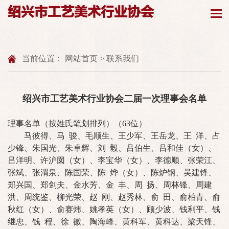
绍兴市工艺美术行业协会
当前位置：
网站首页
>
联系我们
绍兴市工艺美术行业协会二届一次理事会名单
理事名单（按姓氏笔划排列）（63位）
马彼得、马 骏、毛顺生、王少军、王岳龙、王 洋、占
少锋、朱国光、朱卓辉、刘 毅、吕伯生、吕和佳（女）、
吕洋明、许沪囡（女）、李宝华（女）、李德顺、张荣江、
张斌、张渭泉、陈国荣、陈 烨（女）、陈炉钢、吴建锋、
郑兴国、郑剑夫、金水芳、金 丰、周 扬、周林锋、周建
洪、周统鉴、柳光荣、赵 刚、赵秀林、俞 田、俞柏青、俞
秋红（女）、俞赛炜、姚孝英（女）、顾少波、钱利平、钱
继忠、钱 程、徐 徽、陶海峰、黄科军、黄科达、梁天锋、