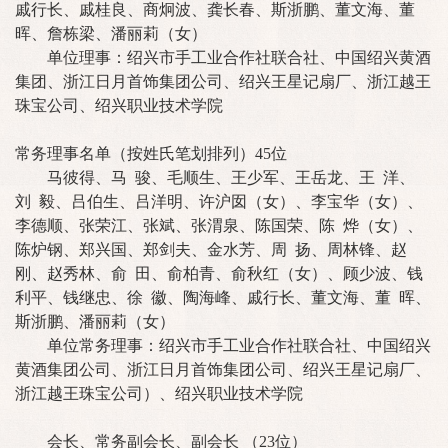
戚行长、戚桂良、商炯波、龚长春、斯浙鹏、董文海、董
晖、詹栋梁、潘丽莉（女）
单位理事：绍兴市手工业合作社联合社、中国绍兴黄酒
集团、浙江日月首饰集团公司、绍兴王星记扇厂、浙江越王
珠宝公司、绍兴职业技术学院
常务理事名单（按姓氏笔划排列）45位
马彼得、马 骏、毛顺生、王少军、王岳龙、王 洋、
刘 毅、吕伯生、吕洋明、许沪囡（女）、李宝华（女）、
李德顺、张荣江、张斌、张渭泉、陈国荣、陈 烨（女）、
陈炉钢、郑兴国、郑剑夫、金水芳、周 扬、周林锋、赵
刚、赵秀林、俞 田、俞柏青、俞秋红（女）、顾少波、钱
利平、钱继忠、徐 徽、陶海峰、戚行长、董文海、董 晖、
斯浙鹏、潘丽莉（女）
单位常务理事：绍兴市手工业合作社联合社、中国绍兴
黄酒集团公司、浙江日月首饰集团公司、绍兴王星记扇厂、
浙江越王珠宝公司）、绍兴职业技术学院
会长、常务副会长、副会长 （23位）