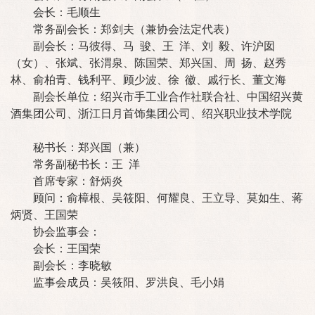
会长：毛顺生
常务副会长：郑剑夫（兼协会法定代表）
副会长：马彼得、马 骏、王 洋、刘 毅、许沪囡
（女）、张斌、张渭泉、陈国荣、郑兴国、周 扬、赵秀
林、俞柏青、钱利平、顾少波、徐 徽、戚行长、董文海
副会长单位：绍兴市手工业合作社联合社、中国绍兴黄
酒集团公司、浙江日月首饰集团公司、绍兴职业技术学院
秘书长：郑兴国（兼）
常务副秘书长：王 洋
首席专家：舒炳炎
顾问：俞樟根、吴筱阳、何耀良、王立导、莫如生、蒋
炳贤、王国荣
协会监事会：
会长：王国荣
副会长：李晓敏
监事会成员：吴筱阳、罗洪良、毛小娟